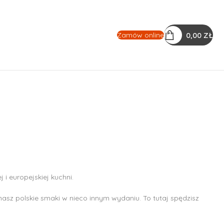
0,00
ZŁ
Zamów online
i europejskiej kuchni.
oznasz polskie smaki w nieco innym wydaniu. To tutaj spędzisz