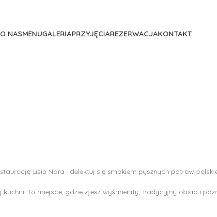
O NAS
MENU
GALERIA
PRZYJĘCIA
REZERWACJA
KONTAKT
urację Lisia Nora i delektuj się smakiem pysznych potraw polskiej 
rej kuchni. To miejsce, gdzie zjesz wyśmienity, tradycyjny obiad i p