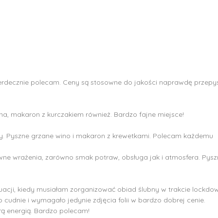
 serdecznie polecam. Ceny są stosowne do jakości naprawdę przepy
a, makaron z kurczakiem również. Bardzo fajne miejsce!
ry. Pyszne grzane wino i makaron z krewetkami. Polecam każdemu
wne wrażenia, zarówno smak potraw, obsługa jak i atmosfera. Pysz
sytuacji, kiedy musiałam zorganizować obiad ślubny w trakcie lock
 cudnie i wymagało jedynie zdjęcia folii w bardzo dobrej cenie.
ą energią. Bardzo polecam!