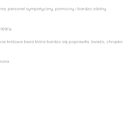
 luźna, personel sympatyczny, pomocny i bardzo zdolny
ający.
cie królowa beza która bardzo się poprawiła, świeżo, chrupko
zona .