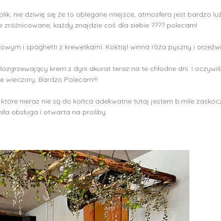
tolik, nie dziwię się że to oblegane miejsce, atmosfera jest bardzo
 zróżnicowane, każdy znajdzie coś dla siebie ???? polecam!
ym i spaghetti z krewetkami. Koktajl winna róża pyszny i orzeźwi
ozgrzewający krem z dyni akurat teraz na te chłodne dni. I oczywiś
dne wieczory. Bardzo Polecam!!!
 które nieraz nie są do końca adekwatne tutaj jestem b.mile zaskoc
miła obsługa i otwarta na prośby.