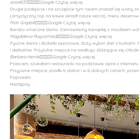
ania4037





Google
Czytaj więcej
Drugie podejście i na szczęście tym razem znalazł się wolny s
(artystyczny top na kawie skradł nasze serca), menu deserowe
Piotr Grądzik





Google
Czytaj więcej
Bardzo smaczne dania. Zamówilismy kanapkę z mostkiem wołow
Magdalena Rogozińska





Google
Czytaj więcej
Pyszne dania i dodatki sezonowe, duży wybór dań z kurkami. R
i delikatnie. Przytulne miejsce na niedługo zbliżające się chło
Barbara Hernik





Google
Czytaj więcej
Polecam, szukałam restauracki na podstawie opinii z internetu
Przyjazne miejsce, posiłki b.dobre i w b.dobrych cenach, prze
Poprzedni
Następny