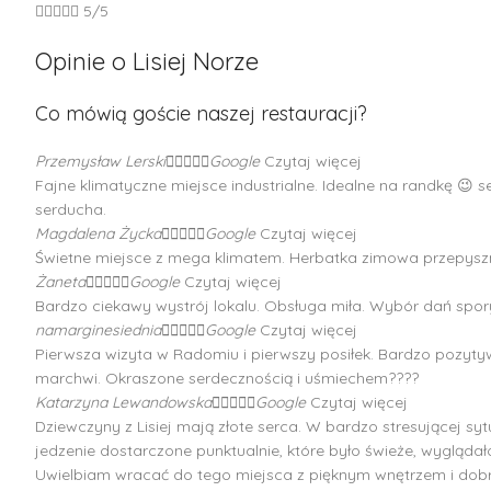





5/5
Opinie o Lisiej Norze
Co mówią goście naszej restauracji?
Przemysław Lerski





Google
Czytaj więcej
Fajne klimatyczne miejsce industrialne. Idealne na randkę 
serducha.
Magdalena Życka





Google
Czytaj więcej
Świetne miejsce z mega klimatem. Herbatka zimowa przepyszn
Żaneta





Google
Czytaj więcej
Bardzo ciekawy wystrój lokalu. Obsługa miła. Wybór dań spo
namarginesiednia





Google
Czytaj więcej
Pierwsza wizyta w Radomiu i pierwszy posiłek. Bardzo pozyty
marchwi. Okraszone serdecznością i uśmiechem????
Katarzyna Lewandowska





Google
Czytaj więcej
Dziewczyny z Lisiej mają złote serca. W bardzo stresującej 
jedzenie dostarczone punktualnie, które było świeże, wyglądało
Uwielbiam wracać do tego miejsca z pięknym wnętrzem i dobr