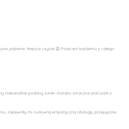
szne jedzenie. Miejsce czyste 😉 Polecam każdemu z całego
ny niebanalnie podany żurek i bardzo smaczne placuszki z
downu, zapewniły mi cudowną empatyczną obsługę, przepyszne