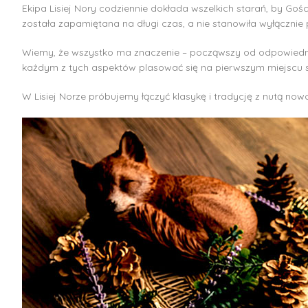
Ekipa Lisiej Nory codziennie dokłada wszelkich starań, by Goś
została zapamiętana na długi czas, a nie stanowiła wyłącznie p
Wiemy, że wszystko ma znaczenie – począwszy od odpowiednio
każdym z tych aspektów plasować się na pierwszym miejscu 
W Lisiej Norze próbujemy łączyć klasykę i tradycję z nutą no