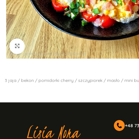
Kliknij aby powiększyć
3 jaja / bekon / pomidorki cherry / szczypiorek / masło / mini bu
Lisia Nora
+48 73