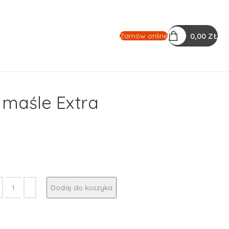
0,00
ZŁ
Zamów online
 maśle Extra
Dodaj do koszyka