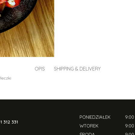
OPIS
SHIPPING & DELIVERY
łeczki
PONIEDZIAŁEK
9:00
1 312 331
WTOREK
9:00
ŚRODA
9:00