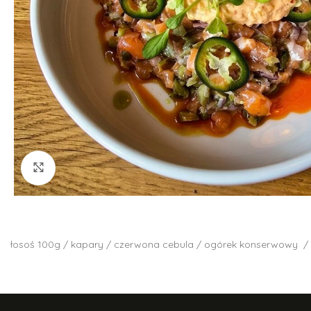
Kliknij aby powiększyć
łosoś 100g / kapary / czerwona cebula / ogórek konserwowy / so