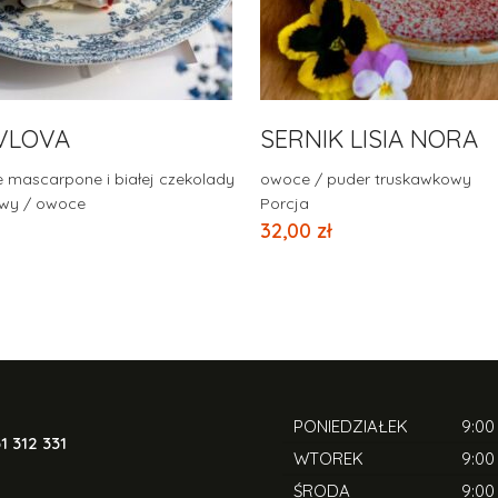
VLOVA
SERNIK LISIA NORA
e mascarpone i białej czekolady
owoce / puder truskawkowy
wy / owoce
Porcja
32,00
zł
PONIEDZIAŁEK
9:00
1 312 331
WTOREK
9:00
ŚRODA
9:00