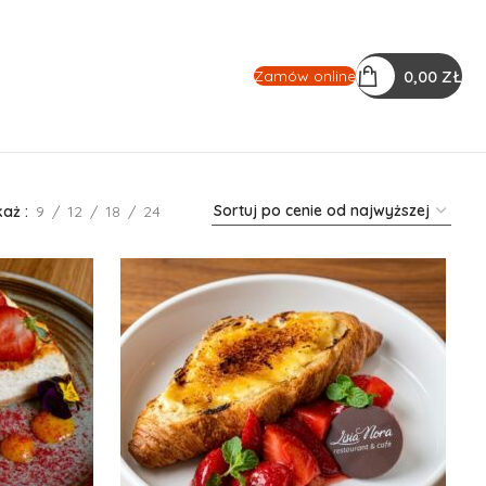
0,00
ZŁ
Zamów online
każ
9
12
18
24