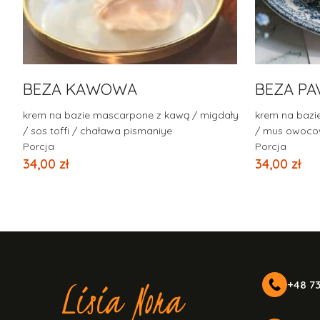
BEZA KAWOWA
BEZA PA
krem na bazie mascarpone z kawą / migdały
krem na bazi
/ sos toffi / chaława pismaniye
/ mus owoco
Porcja
Porcja
34,00
zł
34,00
zł
Lisia Nora
+48 73