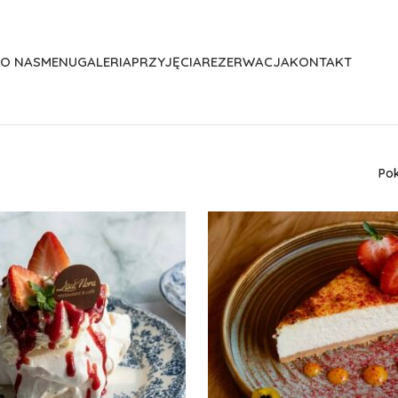
O NAS
MENU
GALERIA
PRZYJĘCIA
REZERWACJA
KONTAKT
Po