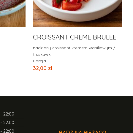
CROISSANT CREME BRULEE
nadziany croissant kremem waniliowym /
truskawki
Porcja
32,00
zł
 - 22:00
 - 22:00
 - 22:00
BĄDŹ NA BIEŻĄCO