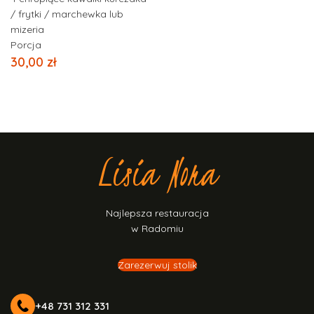
/ frytki / marchewka lub
mizeria
Porcja
30,00
zł
Lisia Nora
Najlepsza restauracja
w Radomiu
Zarezerwuj stolik
+48 731 312 331