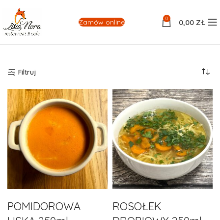
0
0,00
ZŁ
Zamów online
Filtruj
POMIDOROWA
ROSOŁEK