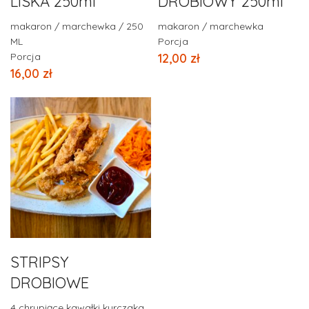
LISKA 250ml
DROBIOWY 250ml
makaron / marchewka / 250
makaron / marchewka
ML
Porcja
Porcja
12,00
zł
16,00
zł
STRIPSY
DROBIOWE
4 chrupiące kawałki kurczaka